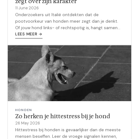
zegt over zijn karakter
11 June 2026
Onderzoekers uit Italië ontdekten dat de
pootvoorkeur van honden meer zegt dan je denkt.
Of jouw hond links- of rechtspotig is, hangt samen
met zijn zelfvertrouwen en hoe hij omgaat met
LEES MEER →
stress.
HONDEN
Zo herken je hittestress bij je hond
26 May 2026
Hittestress bij honden is gevaarlijker dan de meeste
mensen beseffen. Leer de vroege signalen kennen,