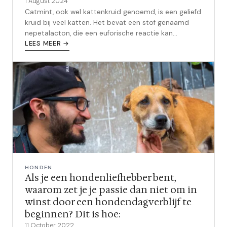
1 August 2024
Catmint, ook wel kattenkruid genoemd, is een geliefd
kruid bij veel katten. Het bevat een stof genaamd
nepetalacton, die een euforische reactie kan
opwekken bij katten. Maar is het...
LEES MEER →
HONDEN
Als je een hondenliefhebber bent,
waarom zet je je passie dan niet om in
winst door een hondendagverblijf te
beginnen? Dit is hoe:
11 October 2022