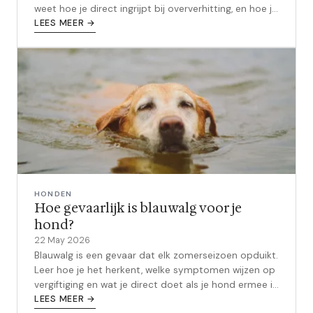
weet hoe je direct ingrijpt bij oververhitting, en hoe je
het dit zomer voorkomt.
LEES MEER →
HONDEN
Hoe gevaarlijk is blauwalg voor je
hond?
22 May 2026
Blauwalg is een gevaar dat elk zomerseizoen opduikt.
Leer hoe je het herkent, welke symptomen wijzen op
vergiftiging en wat je direct doet als je hond ermee in
contact komt.
LEES MEER →