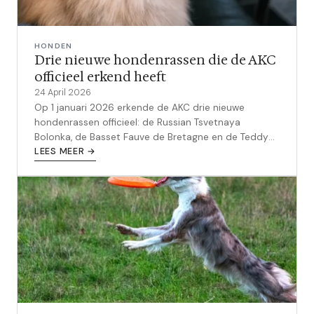
HONDEN
Drie nieuwe hondenrassen die de AKC
officieel erkend heeft
24 April 2026
Op 1 januari 2026 erkende de AKC drie nieuwe
hondenrassen officieel: de Russian Tsvetnaya
Bolonka, de Basset Fauve de Bretagne en de Teddy
Roosevelt Terrier. Dit zijn ze.
LEES MEER →