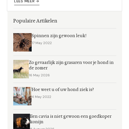
aantal belangrijke ...
LEES MEER →
Populaire Artikelen
Spinnen zijn gewoon leuk!
17 May 2022
Zo gevaarlijk zijn grasaren voor je hond in
de zomer
16 May 2026
Hoe weet u of uw hond ziek is?
4 May 2022
Een cavia is niet gewoon een goedkoper
konijn