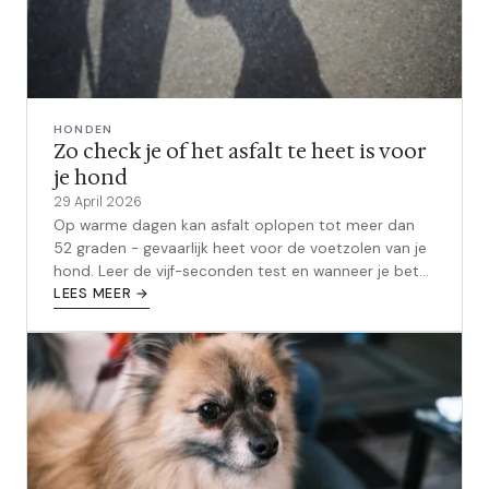
HONDEN
Zo check je of het asfalt te heet is voor
je hond
29 April 2026
Op warme dagen kan asfalt oplopen tot meer dan
52 graden - gevaarlijk heet voor de voetzolen van je
hond. Leer de vijf-seconden test en wanneer je beter
thuis blijft.
LEES MEER →