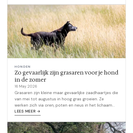
HONDEN
Zo gevaarlijk zijn grasaren voor je hond
in de zomer
16 May 2026
Grasaren zijn kleine maar gevaarlijke zaadhaartjes die
van mei tot augustus in hoog gras groeien. Ze
werken zich via oren, poten en neus in het lichaam
van je hond. Ontdek hoe je ze herkent en wat je
LEES MEER →
moet doen.