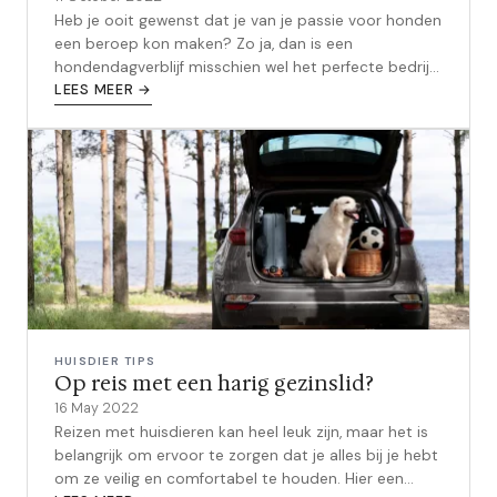
Heb je ooit gewenst dat je van je passie voor honden
een beroep kon maken? Zo ja, dan is een
hondendagverblijf misschien wel het perfecte bedrijf
voor jou! Hier vind je alles wat j...
LEES MEER →
HUISDIER TIPS
Op reis met een harig gezinslid?
16 May 2022
Reizen met huisdieren kan heel leuk zijn, maar het is
belangrijk om ervoor te zorgen dat je alles bij je hebt
om ze veilig en comfortabel te houden. Hier een