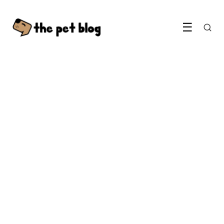
☰
KATTEN
Aanwijzingen van uw zieke
kat
4 May 2022
·
5 min leestijd